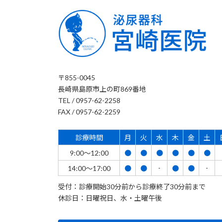
〒855-0045
長崎県島原市上の町869番地
TEL / 0957-62-2258
FAX / 0957-62-2259
診療時間
月
火
水
木
金
土
9:00～12:00
●
●
●
●
●
●
-
-
14:00～17:00
●
●
●
●
受付：診療開始30分前から診療終了30分前まで
休診日：日曜祝日、水・土曜午後