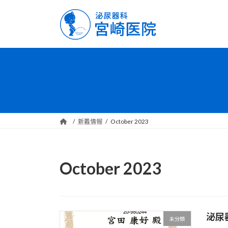
Skip
Skip
to
to
the
the
content
Navigation
新着情報
October 2023
October 2023
泌尿
未分類