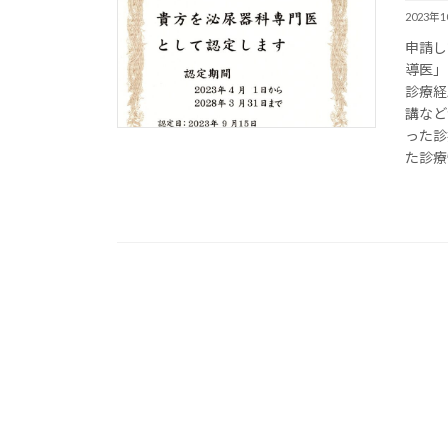
2023年
申請し
導医」
診療経
講など
った診
た診療